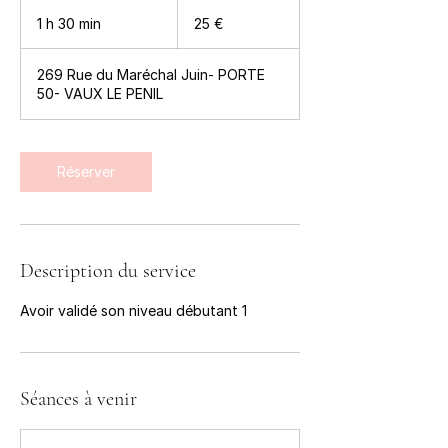
25
euros
1 h 30 min
1
25 €
3
0
269 Rue du Maréchal Juin- PORTE
m
50- VAUX LE PENIL
i
n
Réserver
Description du service
Avoir validé son niveau débutant 1
Séances à venir