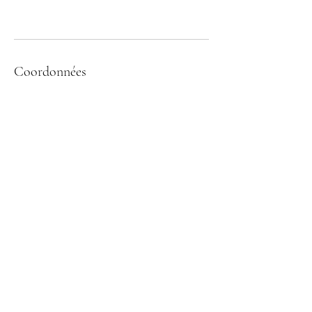
Coordonnées
269 Rue du Maréchal Juin, Vaux-le-Pénil,
France
+33614270687
poledancebutterfly77430@gmail.com